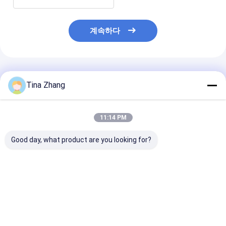
계속하다
추천된 제품
Tina Zhang
11:14 PM
Good day, what product are you looking for?
5mm 두께 X선 보호 안
납 유리 방사선 보호 납
고화염성 방사선
경 1200 800mm 방사
유리 8mm 두께 옵션
유리, 영업 온도
선 보호 안경 의료 영상
1200 800mm 패널 효
-20°C~60°C에
및 산업용에 이상적입니
과적인 방사선 방어를
다
위해 설계
최고의 가격
최고의 가격
최고의 