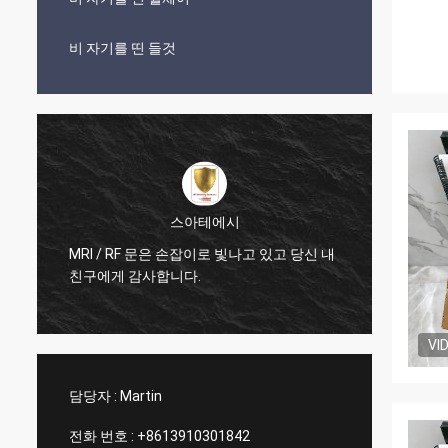
비 자기를 띤 들것
스아테에시
히
MRI / RF 문은 손잡이로 빛나고 있고 당신 내
매우 
친구에게 감사합니다.
세요
VI
담당자 :
Martin
전화 번호 :
+8613910301842