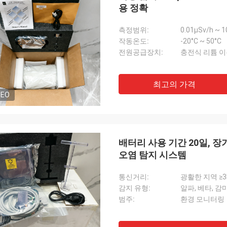
용 정확
측정범위:
0.01μSv/h ~ 1
작동온도:
-20°C ~ 50°C
전원공급장치:
충전식 리튬 이
최고의 가격
DEO
배터리 사용 기간 20일, 
오염 탐지 시스템
통신거리:
광활한 지역 ≥3
감지 유형:
알파, 베타, 감마
범주:
환경 모니터링