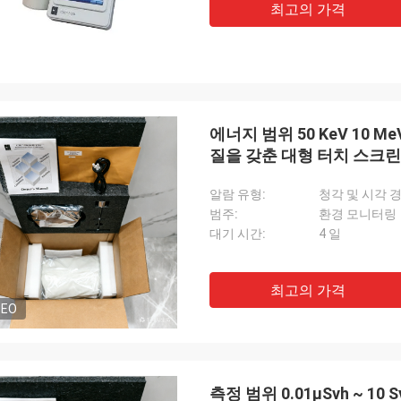
최고의 가격
에너지 범위 50 KeV 10 
질을 갖춘 대형 터치 스크린
알람 유형:
청각 및 시각 
ANA
범주:
환경 모니터링
좋은 벌집형 배출구 보기를 놋쇠를 입히
대기 시간:
4 일
최고의 가격
DEO
측정 범위 0.01μSvh ~ 