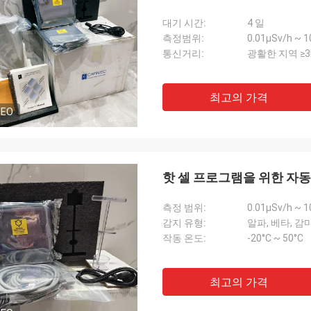
대기 시간:
4 일
측정범위:
0.01μSv/h ~ 1
통신거리:
광활한 지역 ≥3
최고의 가격
DEO
핫 셀 프로그램을 위한 자
측정 범위:
0.01μSv/h ~ 1
감지 유형:
알파, 베타, 감마
작동 온도:
-20°C ~ 50°C
최고의 가격