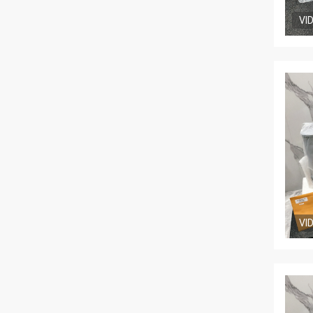
VI
VI