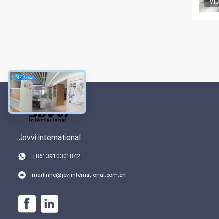
VI
Jovvi international
+8613910301842
martinhe@joviinternational.com.cn