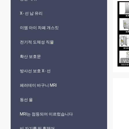
X- 선 납 유리
이엠 아이 차폐 개스킷
전기적 도체성 직물
확산 보호문
VI
방사선 보호 X- 선
페러데이 바구니 MRI
동선 울
MRI는 점등되어 이르렀습니다
비 자기를 띤 휠체어