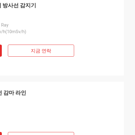
핵 방사선 감지기
β Ray
v/h(10mSv/h)
지금 연락
선 감마 라인