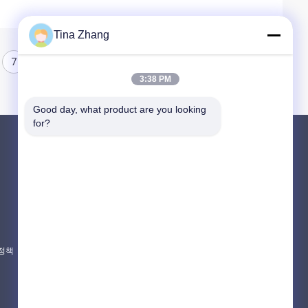
Tina Zhang
7
8
3:38 PM
Good day, what product are you looking 
for?
제품 소개
핵 방사선 보호
핵방사 검출
동박 차폐성
 정책
모든 카테고리