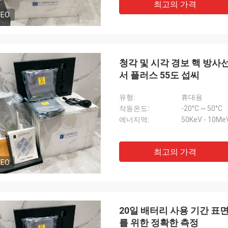
최고의 가격
DEO
청각 및 시각 경보 핵 방사선
서 플러스 55도 섭씨
유형:
휴대용
작동온도:
-20°C ~ 50°C
에너지역:
50KeV - 10Me
최고의 가격
DEO
20일 배터리 사용 기간 표면
를 위한 정확한 측정