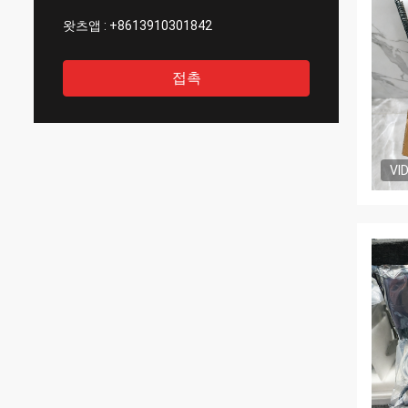
왓츠앱 :
+8613910301842
접촉
VI