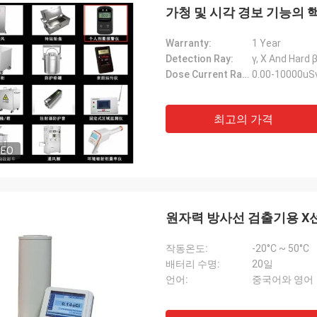
가청 및 시각 경보 기능의 
Warranty:
1 Year
Detection Ray:
γ, X And Hard 
Dose Current Rate:
0.00-10000uS
최고의 가격
DEO
원자력 방사선 검출기용 X
작동온도:
-20°C ~ 50°C
배터리 수명:
20일
언어:
중국어와 영어