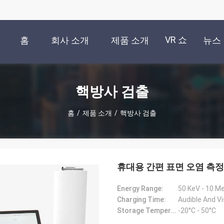
VR 쇼
홈
회사 소개
제품 소개
뉴스
핵방사 검출
홈
/
제품 소개
/
핵방사 검출
휴대용 간편 표면 오염 측정기 
Energy Range:
50 KeV - 10 M
Charging Time:
Audible And Vi
Storage Temperature:
-20°C - 50°C