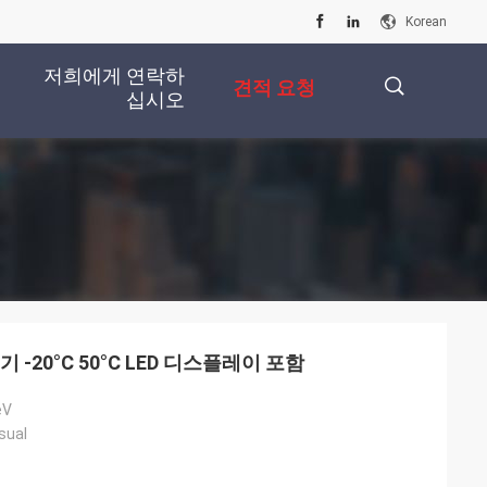
Korean
저희에게 연락하
견적 요청
십시오
描
述
-20°C 50°C LED 디스플레이 포함
eV
sual