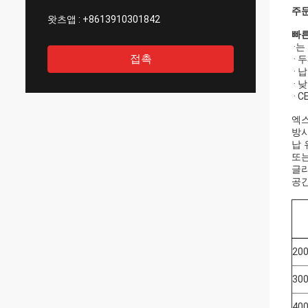
주문
왓츠앱 :
+8613910301842
빠른
·는
접촉
· 
· 
· 
· 
엑스
방사
납 
또는
글라
공간
200
300
400