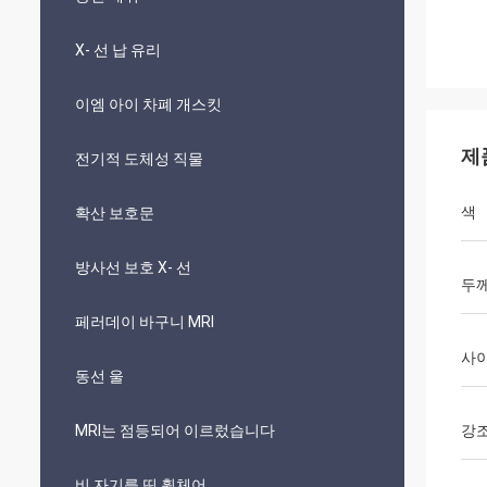
X- 선 납 유리
이엠 아이 차폐 개스킷
제
전기적 도체성 직물
색
확산 보호문
방사선 보호 X- 선
두
페러데이 바구니 MRI
사
동선 울
MRI는 점등되어 이르렀습니다
강
비 자기를 띤 휠체어