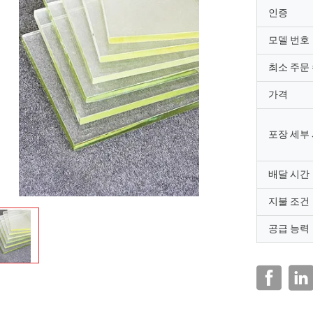
인증
모델 번호
최소 주문
가격
포장 세부
배달 시간
지불 조건
공급 능력