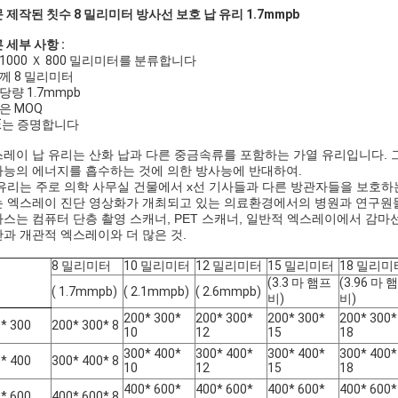
 제작된 칫수 8 밀리미터 방사선 보호 납 유리 1.7mmpb
 세부 사항 :
 1000 Ｘ 800 밀리미터를 분류합니다
두께 8 밀리미터
납당량 1.7mmpb
낮은 MOQ
CE는 증명합니다
레이 납 유리는 산화 납과 다른 중금속류를 포함하는 가열 유리입니다.
능의 에너지를 흡수하는 것에 의한 방사능에 반대하여.
유리는 주로 의학 사무실 건물에서 x선 기사들과 다른 방관자들을 보호
 엑스레이 진단 영상화가 개최되고 있는 의료환경에서의 병원과 연구원들
스는 컴퓨터 단층 촬영 스캐너, PET 스캐너, 일반적 엑스레이에서 감
과 개관적 엑스레이와 더 많은 것.
8 밀리미터
10 밀리미터
12 밀리미터
15 밀리미터
18 밀리미
(3.3 마 햄프
(3.96 마 
( 1.7mmpb)
( 2.1mmpb)
( 2.6mmpb)
비)
비)
200* 300*
200* 300*
200* 300*
200* 300*
* 300
200* 300* 8
10
12
15
18
300* 400*
300* 400*
300* 400*
300* 400*
* 400
300* 400* 8
10
12
15
18
400* 600*
400* 600*
400* 600*
400* 600*
* 600
400* 600* 8