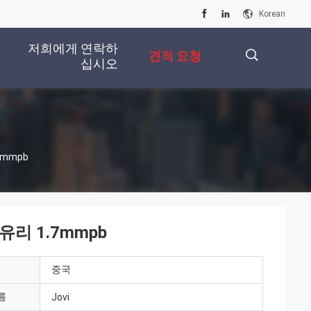
Korean
저희에게 연락하
견적 요청
십시오
描
7mmpb
述
리 1.7mmpb
중국
름
Jovi