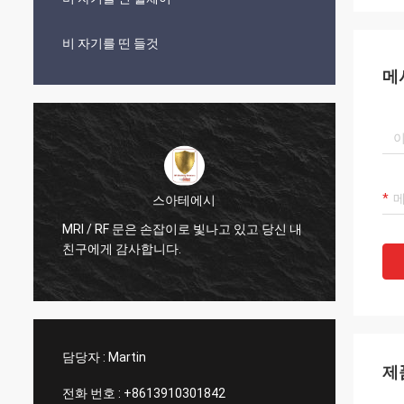
비 자기를 띤 들것
메
스아테에시
히
MRI / RF 문은 손잡이로 빛나고 있고 당신 내
매우 
친구에게 감사합니다.
세요
담당자 :
Martin
제
전화 번호 :
+8613910301842