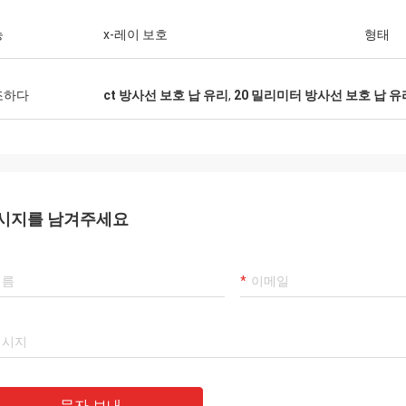
능
x-레이 보호
형태
조하다
ct 방사선 보호 납 유리
,
20 밀리미터 방사선 보호 납 유
ANA
시지를 남겨주세요
좋은 벌집형 배출구 보기를 놋쇠를 입히
문자 보내