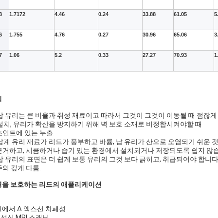
3
1.7172
4.46
0.24
33.88
61.05
5
6
1.755
4.76
0.27
30.96
65.06
3
7
1.06
5.2
0.33
27.27
70.93
1
의
 납 유리는 큰 비율과 취성 재료이고 따라서 그것이 그것이 이동될 때 점잖게
 설치, 유리가 확산을 방지하기 위해 벽 보호 소재로 비정합시켜야할 때
인트에 있는 누출.
 납계 유리 재료가 리드가 풍부하고 바륨, 납 유리가 산으로 오염되기 쉬운
하고, 시큼하거나 습기 있는 환경에서 설치되거나 저장되도록 쉽지 않습
 납 유리의 표면은 더 쉽게 보통 유리의 그것 보다 긁히고, 취급되어야 합니
 깊게 다룸.
경을 보호하는 리드의 애플리케이션
에서 Δ 엑스선 차폐성
x-선실 MRI 스캐닝