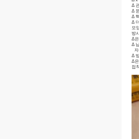
Δ 
Δ 
Δ 
Δ 
모양
방사
Δ은
Δ 
자
Δ 
Δ은
접착