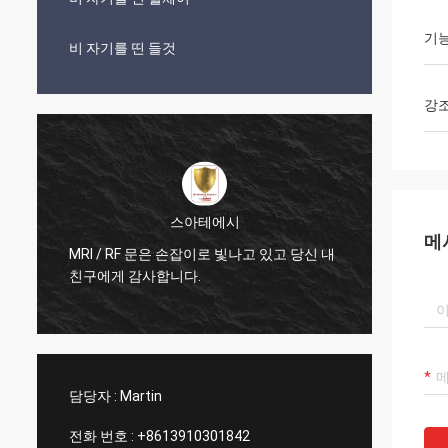
기
비 자기를 띤 들것
강
스아테에시
메
히
MRI / RF 문은 손잡이로 빛나고 있고 당신 내
매우 
친구에게 감사합니다.
세요
담당자 :
Martin
전화 번호 :
+8613910301842