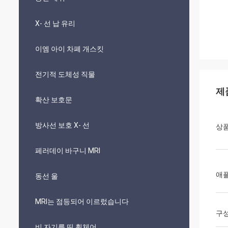
X- 선 납 유리
이엠 아이 차폐 개스킷
전기적 도체성 직물
제
확산 보호문
방사선 보호 X- 선
상품
페러데이 바구니 MRI
애
동선 울
MRI는 점등되어 이르렀습니다
구
비 자기를 띤 휠체어