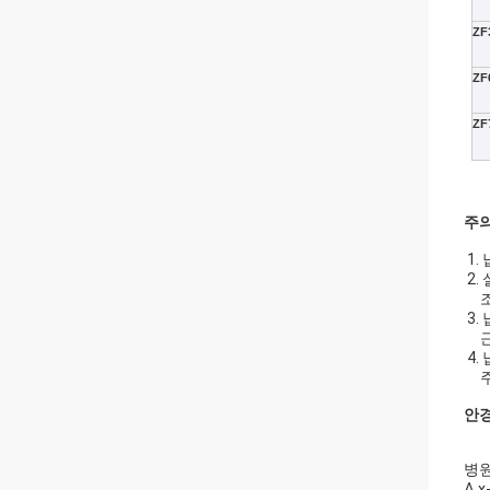
ZF
ZF
ZF
주
1.
2.
조
3.
근거
4.
주의
안
병원
Δ 