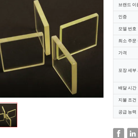
브랜드 이
인증
모델 번호
최소 주문
가격
포장 세부
배달 시간
지불 조건
공급 능력