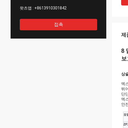
왓츠앱 :
+8613910301842
접촉
제
8
보
상
엑스
뛰어
단단
엑스
안전
모
ZF