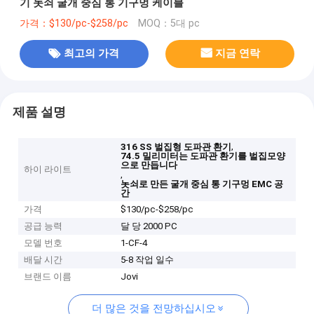
기 놋쇠 굴개 중심 통 기구멍 케이블
가격：$130/pc-$258/pc
MOQ：5대 pc
최고의 가격
지금 연락
제품 설명
,
316 SS 벌집형 도파관 환기
74.5 밀리미터는 도파관 환기를 벌집모양
으로 만듭니다
하이 라이트
,
놋쇠로 만든 굴개 중심 통 기구멍 EMC 공
간
가격
$130/pc-$258/pc
공급 능력
달 당 2000 PC
모델 번호
1-CF-4
배달 시간
5-8 작업 일수
브랜드 이름
Jovi
더 많은 것을 전망하십시오