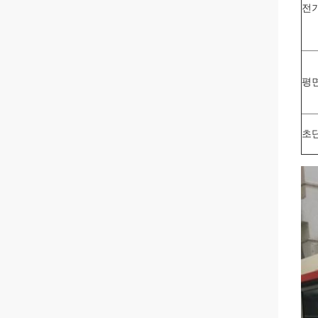
전
평
초