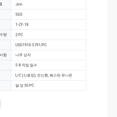
름
Jovi
SGS
1-CF-18
 수량
2 PC
USD1910-5791/PC
 사항
나무 상자
5-8 작업 일수
L/C (신용장), 전신환, 웨스턴 유니온
달 당 50 PC