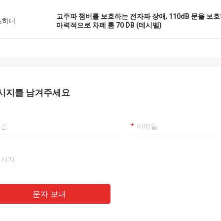
고주파 챔버를 보호하는 전자파 장애
,
110dB 문을 보
조하다
마력적으로 차폐 룸 70 DB (데시벨)
시지를 남겨주세요
ANA
 벌집형 배출구 보기를 놋쇠를 입히
문자 보내