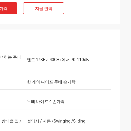
 가격
지금 연락
야 하는 주파
밴드 14KHz-40GHz에서 70-110dB
한 개의 나이프 두배 손가락
두배 나이프 4 손가락
의 방식을 열기
설명서 / 자동 /Swinging /Sliding