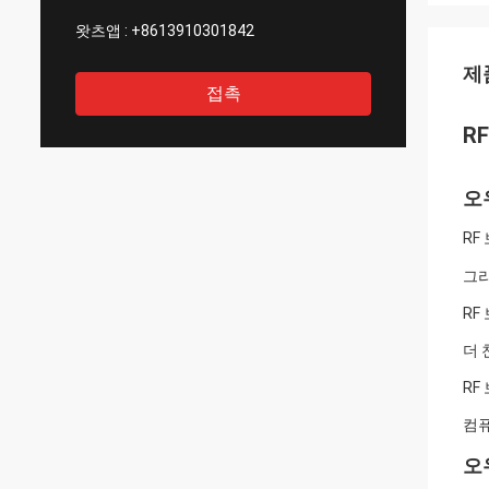
왓츠앱 :
+8613910301842
제
접촉
R
오
RF
그
RF
더 
RF
컴퓨
오