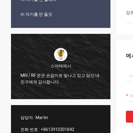
강
비 자기를 띤 들것
메
스아테에시
MRI / RF 문은 손잡이로 빛나고 있고 당신 내
매우 좋은
친구에게 감사합니다.
세요
담당자 :
Martin
전화 번호 :
+8613910301842