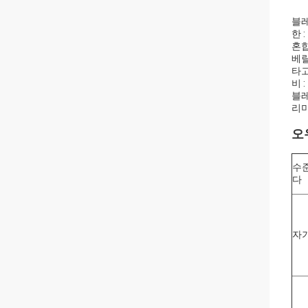
블레
한 :
혼합
베릴
타고
비 :
블레
리미
오
수
다
자