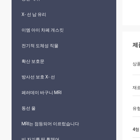
X- 선 납 유리
이엠 아이 차폐 개스킷
제
전기적 도체성 직물
확산 보호문
상품
방사선 보호 X- 선
재
페러데이 바구니 MRI
동선 울
유형
MRI는 점등되어 이르렀습니다
4형
비 자기를 띤 휠체어