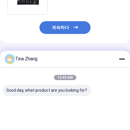
계속하다
추천된 제품
Tina Zhang
12:45 AM
Good day, what product are you looking for?
Emc 컴퓨터 룸 Rf는 챔
40GHz 고정된 RF 보호
18U 19in RF는
버 상업적 가구를 보호
해야 하 챔버 2 밀리미
연도강 페러데이
했습니다
터 GL Mri 공간 차폐 재
자기 차폐를 보
료
다
최고의 가격
최고의 가격
최고의 