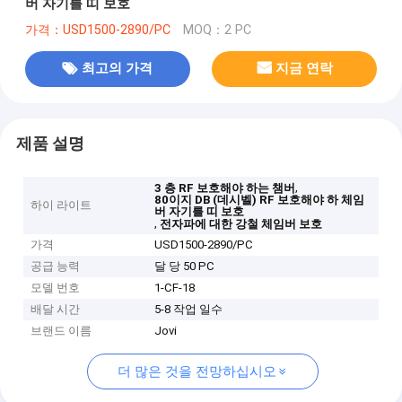
버 자기를 띠 보호
가격：USD1500-2890/PC
MOQ：2 PC
최고의 가격
지금 연락
제품 설명
,
3 층 RF 보호해야 하는 챔버
80이지 DB (데시벨) RF 보호해야 하 체임
하이 라이트
버 자기를 띠 보호
,
전자파에 대한 강철 체임버 보호
가격
USD1500-2890/PC
공급 능력
달 당 50 PC
모델 번호
1-CF-18
배달 시간
5-8 작업 일수
브랜드 이름
Jovi
더 많은 것을 전망하십시오